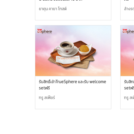
ยาคุน คายา โทสต์
ล้างร
รับสิทธิ์เข้าTrueSphere และรับ welcome
รับสิ
setฟรี
setฟร
ทรู สเฟียร์
ทรู สเ