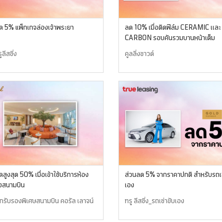
ส่วนลด 5% แพ็กเกจล่องเจ้าพระยา
ลด 10% เมื่อติดฟิล์ม CERAMIC เเละ
CARBON รอบคันรวมบานหน้าเต็ม
ูลีสซิ่ง
คูลลิ่งซาวด์
สูงสุด 50% เมื่อเข้าใช้บริการห้อง
ส่วนลด 5% จากราคาปกติ สำหรับรถเช
งสนามบิน
เอง
ักรับรองพิเศษสนามบิน คอรัล เลาจน์
ทรู ลีสซิ่ง_รถเช่าขับเอง