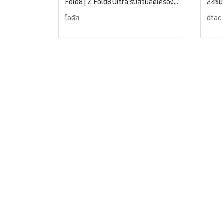
Fold8 | Z Fold8 Ultra รับส่วนลดเครื่อง
24ชม
ใช้ไฟฟ้า 1,000 บาท
โลตัส
dtac