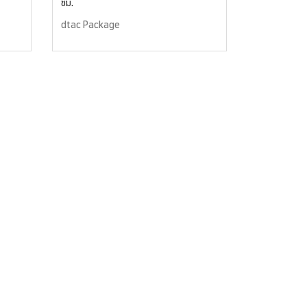
ชม.
dtac Package