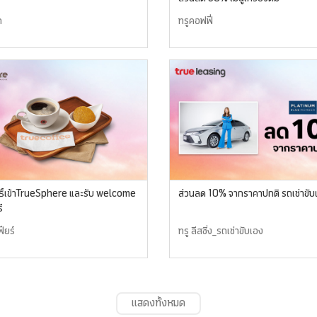
ถ
ทรูคอฟฟี่
ทธิ์เข้าTrueSphere และรับ welcome
ส่วนลด 10% จากราคาปกติ รถเช่าขับ
ี
ฟียร์
ทรู ลีสซิ่ง_รถเช่าขับเอง
แสดงทั้งหมด